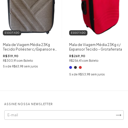
ESGOTADO
ESGOTADO
Mala de Viagem Média 23Kg
Mala de Viagem Média 23Kg c/
Tecido Poliéster c/ Expansor e
Expansor Tecido - Grotaferrata
Roda 360 - Grotaferrata
R$319,90
R$269,90
cor:TAUPE
R$303,91
com
Boleto
R$256,41
com
Boleto
5
x de
R$63,98
sem juros
5
x de
R$53,98
sem juros
ASSINE NOSSA NEWSLETTER