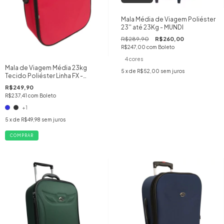
Mala Média de Viagem Poliéster
23'' até 23Kg - MUNDI
R$289,90
R$260,00
R$247,00
com
Boleto
4 cores
Mala de Viagem Média 23kg
5
x de
R$52,00
sem juros
Tecido Poliéster Linha FX -
Grotaferrata
R$249,90
R$237,41
com
Boleto
+1
5
x de
R$49,98
sem juros
COMPRAR