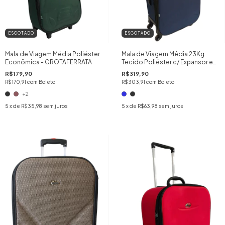
ESGOTADO
ESGOTADO
Mala de Viagem Média Poliéster
Mala de Viagem Média 23Kg
Econômica - GROTAFERRATA
Tecido Poliéster c/ Expansor e
Roda 360 - Grotaferrata
R$179,90
R$319,90
R$170,91
com
Boleto
R$303,91
com
Boleto
+2
5
x de
R$35,98
sem juros
5
x de
R$63,98
sem juros