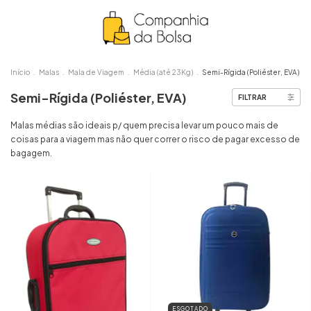
Início
.
Malas
.
Mala de Viagem
.
Média (até 23Kg)
.
Semi-Rígida (Poliéster, EVA)
Semi-Rígida (Poliéster, EVA)
FILTRAR
Malas médias são ideais p/ quem precisa levar um pouco mais de
coisas para a viagem mas não quer correr o risco de pagar excesso de
bagagem.
ESGOTADO