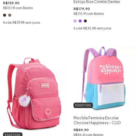
Estojo Box Crinkle Denlex
R$159,90
R$151,91
com
Boleto
R$179,90
R$170,91
com
Boleto
4
x de
R$39,98
sem juros
5
x de
R$35,98
sem juros
ESGOTADO
Mochila Feminina Escolar
Choose Happiness - CLIO
R$89,90
R$85,41
com
Boleto
ESGOTADO