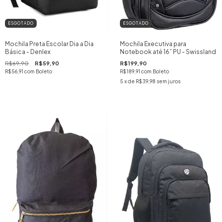
ESGOTADO
ESGOTADO
Mochila Executiva para
Mochila Preta Escolar Dia a Dia
Notebook até 16” PU - Swissland
Básica - Denlex
R$199,90
R$69,90
R$59,90
R$189,91
com
Boleto
R$56,91
com
Boleto
5
x de
R$39,98
sem juros