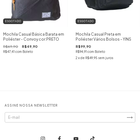
ESGOTADO
ESGOTADO
Mochila Casual Básica Barata em
Mochila Casual Preta em
Poliéster - Convoy cor:PRETO
Poliéster Vários Bolsos - YINS
R$69,90
R$49,90
R$99,90
R$47,41
com
Boleto
R$94,91
com
Boleto
2
x de
R$49,95
sem juros
ASSINE NOSSA NEWSLETTER