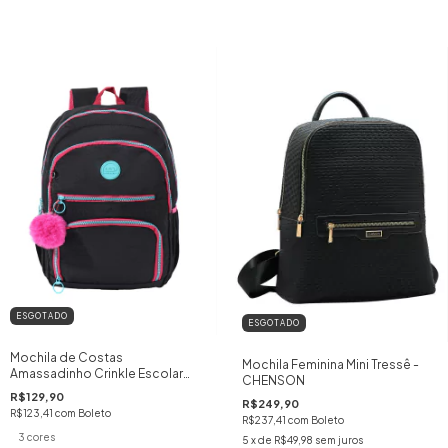
ESGOTADO
ESGOTADO
Mochila de Costas
Mochila Feminina Mini Tressê -
Amassadinho Crinkle Escolar
CHENSON
Juvenil Zíper Colorido
R$129,90
R$249,90
R$123,41
com
Boleto
R$237,41
com
Boleto
3 cores
5
x de
R$49,98
sem juros