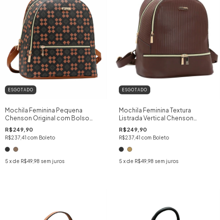
ESGOTADO
ESGOTADO
Mochila Feminina Pequena
Mochila Feminina Textura
Chenson Original com Bolso
Listrada Vertical Chenson
Antifurto PU
Original 2 Divisórias
R$249,90
R$249,90
R$237,41
com
Boleto
R$237,41
com
Boleto
5
x de
R$49,98
sem juros
5
x de
R$49,98
sem juros