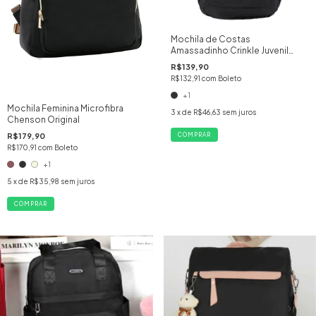
Mochila de Costas
Amassadinho Crinkle Juvenil
Adolescente - SKEET
R$139,90
R$132,91
com
Boleto
+1
Mochila Feminina Microfibra
3
x de
R$46,63
sem juros
Chenson Original
R$179,90
COMPRAR
R$170,91
com
Boleto
+1
5
x de
R$35,98
sem juros
COMPRAR