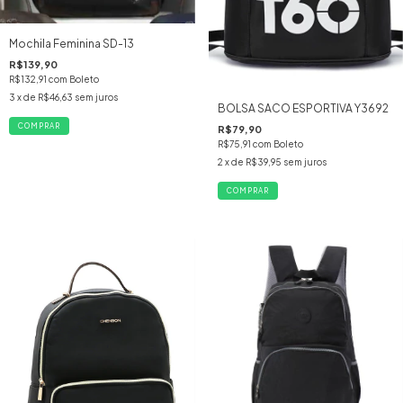
Mochila Feminina SD-13
R$139,90
R$132,91
com
Boleto
3
x de
R$46,63
sem juros
BOLSA SACO ESPORTIVA Y3692
R$79,90
R$75,91
com
Boleto
2
x de
R$39,95
sem juros