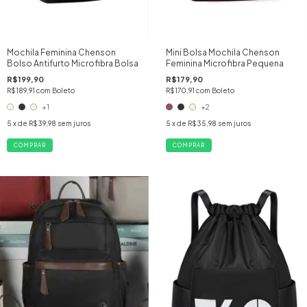
Mochila Feminina Chenson
Mini Bolsa Mochila Chenson
Bolso Antifurto Microfibra Bolsa
Feminina Microfibra Pequena
R$199,90
R$179,90
R$189,91
com
Boleto
R$170,91
com
Boleto
+1
+2
5
x de
R$39,98
sem juros
5
x de
R$35,98
sem juros
COMPRAR
COMPRAR