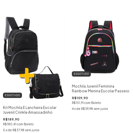
ESGOTADO
Mochila Juvenil Feminina
Rainbow Menina Escolar Passeio
ESGOTADO
R$159,90
R$151,91
com
Boleto
Kit Mochila E Lancheira Escolar
4
x de
R$39,98
sem juros
Juvenil Crinkle Amassadinho
R$189,90
R$180,41
com
Boleto
5
x de
R$37,98
sem juros