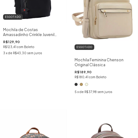
ESGOTADO
Mochila de Costas
Amassadinho Crinkle Juvenil
Adolescente - SKEET
R$129,90
R$123,41
com
Boleto
ESGOTADO
3
x de
R$43,30
sem juros
Mochila Feminina Chenson
Original Clássica
R$189,90
R$180,41
com
Boleto
5
x de
R$37,98
sem juros