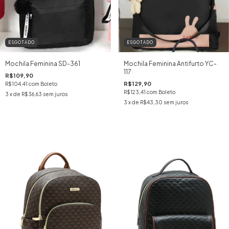
ESGOTADO
ESGOTADO
Mochila Feminina SD-361
Mochila Feminina Antifurto YC-
117
R$109,90
R$129,90
R$104,41
com
Boleto
R$123,41
com
Boleto
3
x de
R$36,63
sem juros
3
x de
R$43,30
sem juros