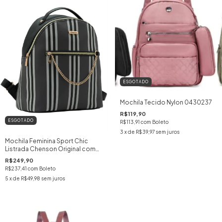
ESGOTADO
Mochila Tecido Nylon 0430237
R$119,90
ESGOTADO
R$113,91
com
Boleto
3
x de
R$39,97
sem juros
Mochila Feminina Sport Chic
Listrada Chenson Original com
Bolso Antifurto PU
R$249,90
R$237,41
com
Boleto
5
x de
R$49,98
sem juros