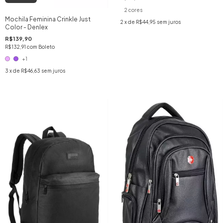
2 cores
Mochila Feminina Crinkle Just
2
x de
R$44,95
sem juros
Color - Denlex
R$139,90
R$132,91
com
Boleto
+1
3
x de
R$46,63
sem juros