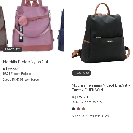
ESGOTADO
Mochila Tecido Nylon 2-4
R$99,90
ESGOTADO
R$94,91
com
Boleto
2
x de
R$49,95
sem juros
Mochila Feminina Microfibra Anti-
Furto - CHENSON
R$179,90
R$170,91
com
Boleto
5
x de
R$35,98
sem juros