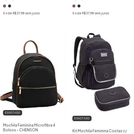
5
x de
R$37,98
sem juros
5
x de
R$37,98
sem juros
ESGOTADO
ESGOTADO
Mochila Feminina Microfibra 4
Bolsos - CHENSON
Kit Mochila Feminina Costas c/