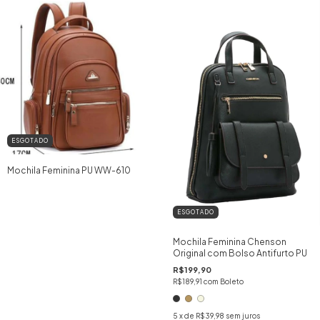
ESGOTADO
Mochila Feminina PU WW-610
ESGOTADO
Mochila Feminina Chenson
Original com Bolso Antifurto PU
R$199,90
R$189,91
com
Boleto
5
x de
R$39,98
sem juros