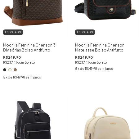
ESGOTADO
ESGOTADO
Mochila Feminina Chenson 3
Mochila Feminina Chenson
Divisórias Bolso Antifurto
Matelasse Bolso Antifurto
R$249,90
R$249,90
R$237,41
com
Boleto
R$237,41
com
Boleto
5
x de
R$49,98
sem juros
5
x de
R$49,98
sem juros