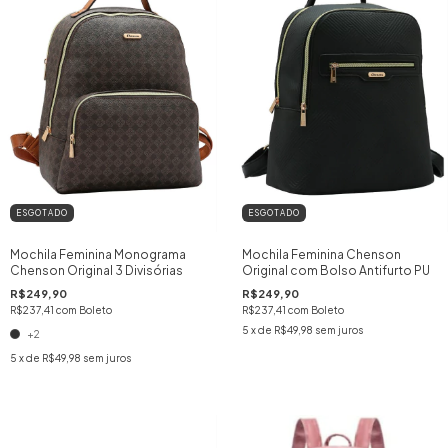
ESGOTADO
ESGOTADO
Mochila Feminina Monograma
Mochila Feminina Chenson
Chenson Original 3 Divisórias
Original com Bolso Antifurto PU
R$249,90
R$249,90
R$237,41
com
Boleto
R$237,41
com
Boleto
5
x de
R$49,98
sem juros
+2
5
x de
R$49,98
sem juros