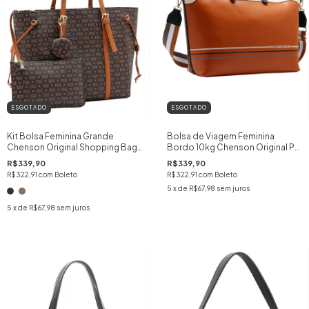
ESGOTADO
ESGOTADO
Kit Bolsa Feminina Grande
Bolsa de Viagem Feminina
Chenson Original Shopping Bag
Bordo 10kg Chenson Original PU
Monograma Luxo Inclui
Premium Travel Mão
R$339,90
R$339,90
Necessaire e Chaveiro Espelho
cor:MARROM
R$322,91
com
Boleto
R$322,91
com
Boleto
Maquiagem
5
x de
R$67,98
sem juros
5
x de
R$67,98
sem juros