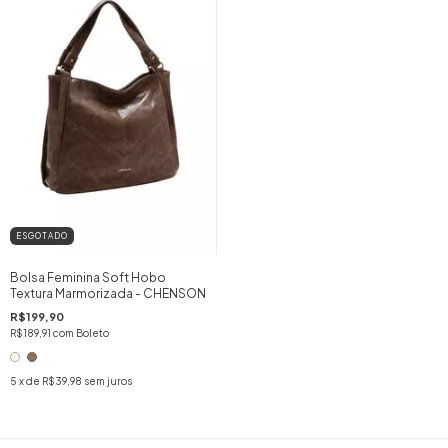
ESGOTADO
Bolsa Feminina Soft Hobo
Textura Marmorizada - CHENSON
R$199,90
R$189,91
com
Boleto
5
x de
R$39,98
sem juros