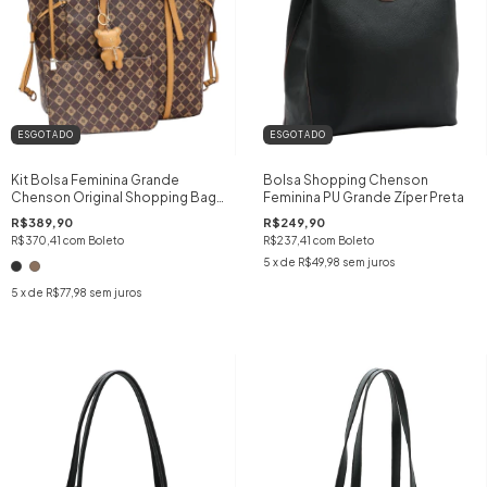
ESGOTADO
ESGOTADO
Kit Bolsa Feminina Grande
Bolsa Shopping Chenson
Chenson Original Shopping Bag
Feminina PU Grande Zíper Preta
Monograma Luxo Inclui
R$389,90
R$249,90
Necessaire e Chaveiro Ursinho
R$370,41
com
Boleto
R$237,41
com
Boleto
5
x de
R$49,98
sem juros
5
x de
R$77,98
sem juros