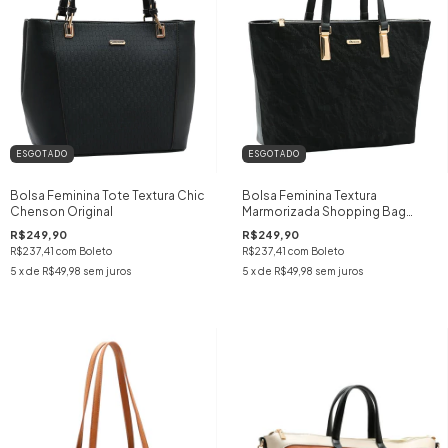
ESGOTADO
ESGOTADO
Bolsa Feminina Tote Textura Chic
Bolsa Feminina Textura
Chenson Original
Marmorizada Shopping Bag
Chenson Original
R$249,90
R$249,90
R$237,41
com
Boleto
R$237,41
com
Boleto
5
x de
R$49,98
sem juros
5
x de
R$49,98
sem juros