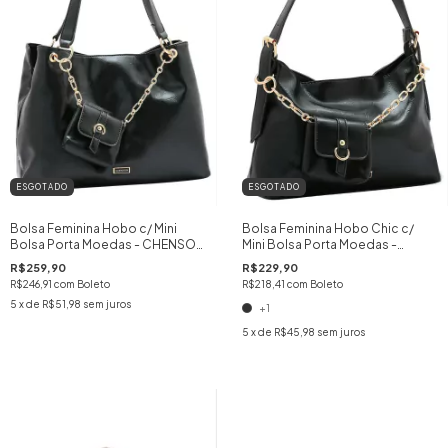
ESGOTADO
ESGOTADO
Bolsa Feminina Hobo c/ Mini
Bolsa Feminina Hobo Chic c/
Bolsa Porta Moedas - CHENSON
Mini Bolsa Porta Moedas -
cor:PRETO
CHENSON
R$259,90
R$229,90
R$246,91
com
Boleto
R$218,41
com
Boleto
5
x de
R$51,98
sem juros
+1
5
x de
R$45,98
sem juros