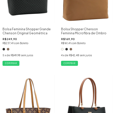
Bolsa Feminina Shopper Grande
Bolsa Shopper Chenson
Chenson Original Geométrica
Feminina Microfibra de Ombro
R$249,90
R$169,90
R$237,41
com
Boleto
R$161,41
com
Boleto
5
x de
R$49,98
sem juros
4
x de
R$42,48
sem juros
COMPRAR
COMPRAR