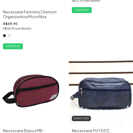
R$37,91
com
Boleto
Necessaire Feminina Chenson
Organizadora Microfibra
R$59,90
R$56,91
com
Boleto
COMPRAR
ESGOTADO
Necessaire Básica MB -
Necessaire PU Y3372