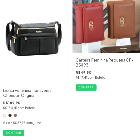
Carteira Feminina Pequena CP-
B5493
R$49,90
R$47,41
com
Boleto
Bolsa Feminina Transversal
Chenson Original
R$189,90
R$180,41
com
Boleto
5
x de
R$37,98
sem juros
COMPRAR