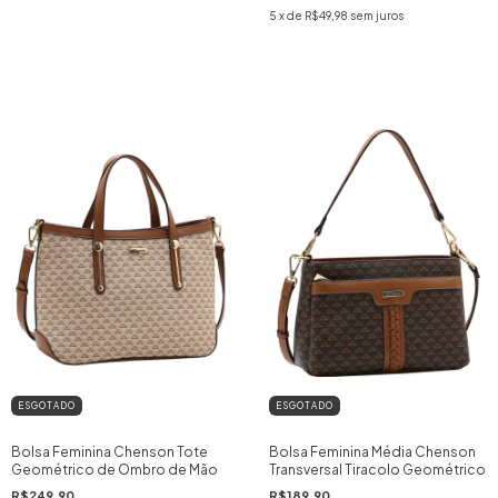
5
x de
R$49,98
sem juros
ESGOTADO
ESGOTADO
Bolsa Feminina Chenson Tote
Bolsa Feminina Média Chenson
Geométrico de Ombro de Mão
Transversal Tiracolo Geométrico
R$249,90
R$189,90