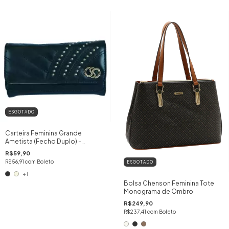
ESGOTADO
Carteira Feminina Grande
Ametista (Fecho Duplo) -
Santino
R$59,90
R$56,91
com
Boleto
ESGOTADO
+1
Bolsa Chenson Feminina Tote
Monograma de Ombro
R$249,90
R$237,41
com
Boleto