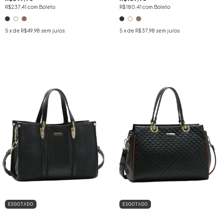
R$237,41
com
Boleto
R$180,41
com
Boleto
5
x de
R$49,98
sem juros
5
x de
R$37,98
sem juros
ESGOTADO
ESGOTADO