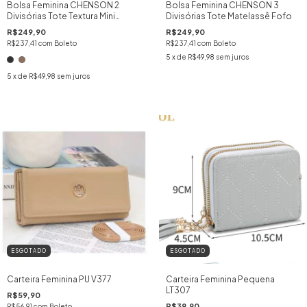
Bolsa Feminina CHENSON 2
Bolsa Feminina CHENSON 3
Divisórias Tote Textura Mini
Divisórias Tote Matelassê Fofo
Tressê
R$249,90
R$249,90
R$237,41
com
Boleto
R$237,41
com
Boleto
5
x de
R$49,98
sem juros
5
x de
R$49,98
sem juros
ESGOTADO
ESGOTADO
Carteira Feminina PU V377
Carteira Feminina Pequena
LT307
R$59,90
R$39,90
R$56,91
com
Boleto