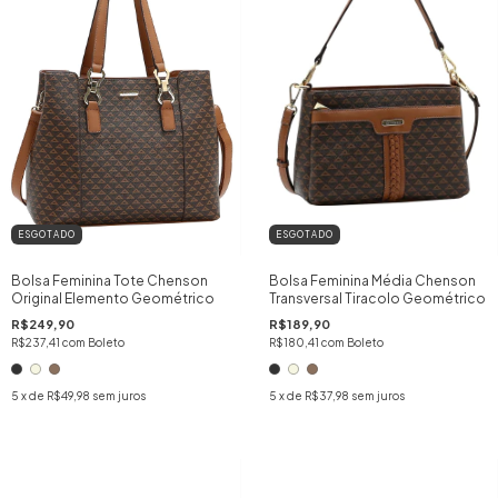
ESGOTADO
ESGOTADO
Bolsa Feminina Tote Chenson
Bolsa Feminina Média Chenson
Original Elemento Geométrico
Transversal Tiracolo Geométrico
R$249,90
R$189,90
R$237,41
com
Boleto
R$180,41
com
Boleto
5
x de
R$49,98
sem juros
5
x de
R$37,98
sem juros