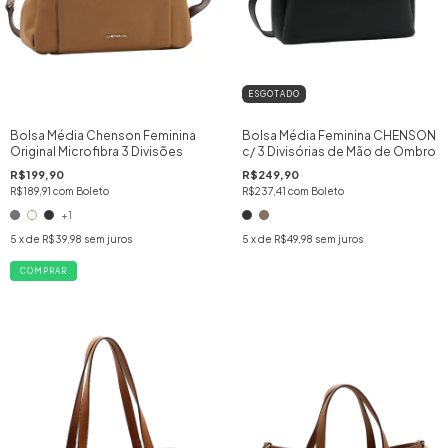
ESGOTADO
Bolsa Média Chenson Feminina
Bolsa Média Feminina CHENSON
Original Microfibra 3 Divisões
c/ 3 Divisórias de Mão de Ombro
R$199,90
R$249,90
R$189,91
com
Boleto
R$237,41
com
Boleto
+1
5
x de
R$39,98
sem juros
5
x de
R$49,98
sem juros
COMPRAR