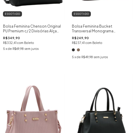
ESGOTADO
ESGOTADO
Bolsa Feminina Chenson Original
Bolsa Feminina Bucket
PU Premium c/ 2 Divisórias Alça
Transversal Monograma
Tiracolo Detalhe Chic Mão
Chenson Original
R$349,90
R$249,90
Ombro cor:PRETO
R$332,41
com
Boleto
R$237,41
com
Boleto
5
x de
R$69,98
sem juros
5
x de
R$49,98
sem juros