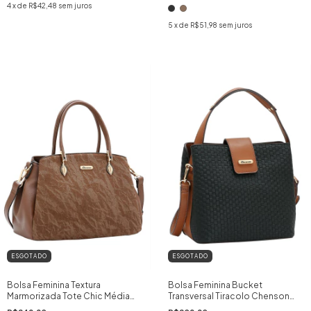
4
x de
R$42,48
sem juros
5
x de
R$51,98
sem juros
ESGOTADO
ESGOTADO
Bolsa Feminina Textura
Bolsa Feminina Bucket
Marmorizada Tote Chic Média
Transversal Tiracolo Chenson
Chenson Original
Original Textura Tressê