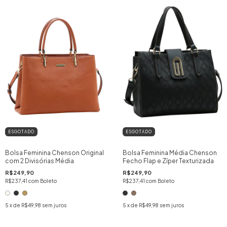
ESGOTADO
ESGOTADO
Bolsa Feminina Chenson Original
Bolsa Feminina Média Chenson
com 2 Divisórias Média
Fecho Flap e Zíper Texturizada
R$249,90
R$249,90
R$237,41
com
Boleto
R$237,41
com
Boleto
5
x de
R$49,98
sem juros
5
x de
R$49,98
sem juros