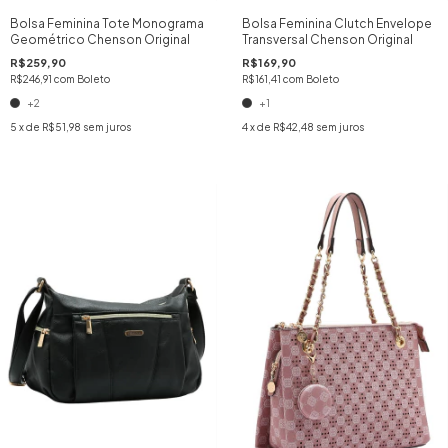
Bolsa Feminina Tote Monograma
Bolsa Feminina Clutch Envelope
Geométrico Chenson Original
Transversal Chenson Original
R$259,90
R$169,90
R$246,91
com
Boleto
R$161,41
com
Boleto
+2
+1
5
x de
R$51,98
sem juros
4
x de
R$42,48
sem juros