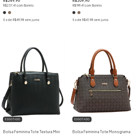
R$249,90
R$209,90
R$237,41
com
Boleto
R$199,41
com
Boleto
5
x de
R$49,98
sem juros
5
x de
R$41,98
sem juros
ESGOTADO
ESGOTADO
Bolsa Feminina Tote Textura Mini
Bolsa Feminina Tote Monograma