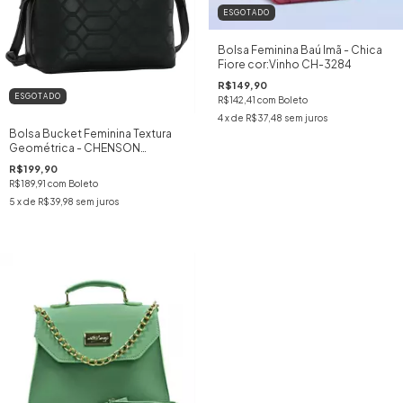
ESGOTADO
Bolsa Feminina Baú Imã - Chica
Fiore cor:Vinho CH-3284
R$149,90
ESGOTADO
R$142,41
com
Boleto
4
x de
R$37,48
sem juros
Bolsa Bucket Feminina Textura
Geométrica - CHENSON
cor:PRETO
R$199,90
R$189,91
com
Boleto
5
x de
R$39,98
sem juros