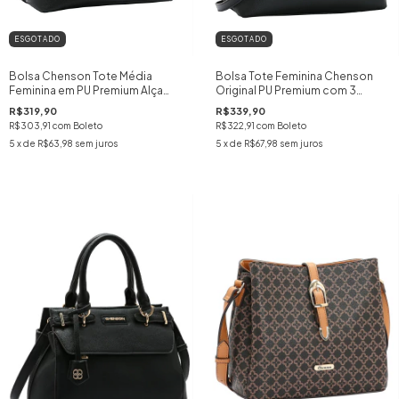
ESGOTADO
ESGOTADO
Bolsa Chenson Tote Média
Bolsa Tote Feminina Chenson
Feminina em PU Premium Alça
Original PU Premium com 3
Transversal e Chaveiro Porta-
Divisórias Alça Transversal
R$319,90
R$339,90
Níquel Sofisticado Clássico
Ferragem Chic Mão Ombro
R$303,91
com
Boleto
R$322,91
com
Boleto
Mão Ombro
cor:PRETO
5
x de
R$63,98
sem juros
5
x de
R$67,98
sem juros