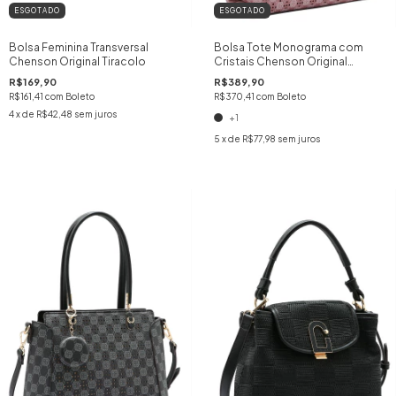
ESGOTADO
ESGOTADO
Bolsa Feminina Transversal
Bolsa Tote Monograma com
Chenson Original Tiracolo
Cristais Chenson Original
Feminina em PU Premium
R$169,90
R$389,90
R$161,41
com
Boleto
R$370,41
com
Boleto
4
x de
R$42,48
sem juros
+1
5
x de
R$77,98
sem juros