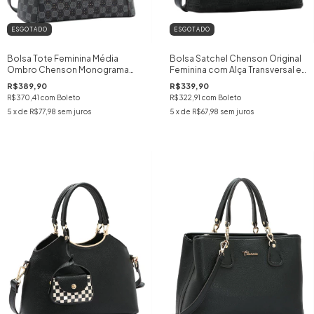
ESGOTADO
ESGOTADO
Bolsa Tote Feminina Média
Bolsa Satchel Chenson Original
Ombro Chenson Monograma
Feminina com Alça Transversal e
Cristais Incrustados e Chaveiro
Design Sofisticado com Mix de
R$389,90
R$339,90
Espelho cor:PRETO
Texturas cor:PRETO
R$370,41
com
Boleto
R$322,91
com
Boleto
5
x de
R$77,98
sem juros
5
x de
R$67,98
sem juros