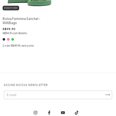
ESGOTADO
Bolsa Feminina Satchel -
WilliBags
R$99,90
R$94,91
com
Boleto
2
x de
R$49,95
sem juros
ASSINE NOSSA NEWSLETTER