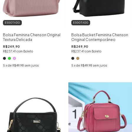
ESGOTADO
ESGOTADO
Bolsa Feminina Chenson Original
Bolsa Bucket Feminina Chenson
Textura Delicada
Original Contemporâneo
R$249,90
R$249,90
R$237,41
com
Boleto
R$237,41
com
Boleto
5
x de
R$49,98
sem juros
5
x de
R$49,98
sem juros