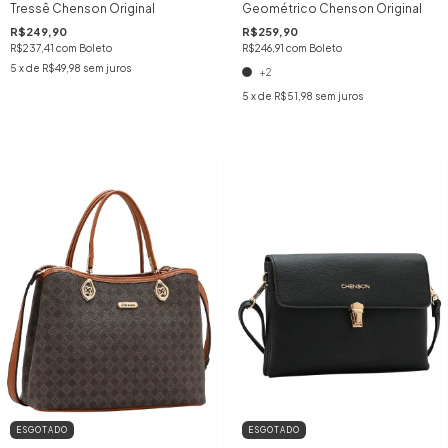
Tressê Chenson Original
Geométrico Chenson Original
R$249,90
R$259,90
R$237,41
com
Boleto
R$246,91
com
Boleto
5
x de
R$49,98
sem juros
+2
5
x de
R$51,98
sem juros
ESGOTADO
ESGOTADO