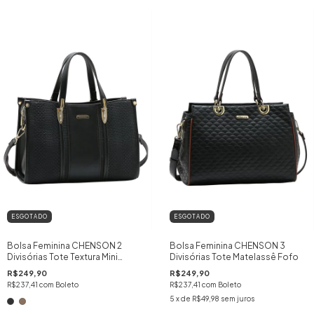
ESGOTADO
ESGOTADO
Bolsa Feminina CHENSON 2
Bolsa Feminina CHENSON 3
Divisórias Tote Textura Mini
Divisórias Tote Matelassê Fofo
Tressê
R$249,90
R$249,90
R$237,41
com
Boleto
R$237,41
com
Boleto
5
x de
R$49,98
sem juros